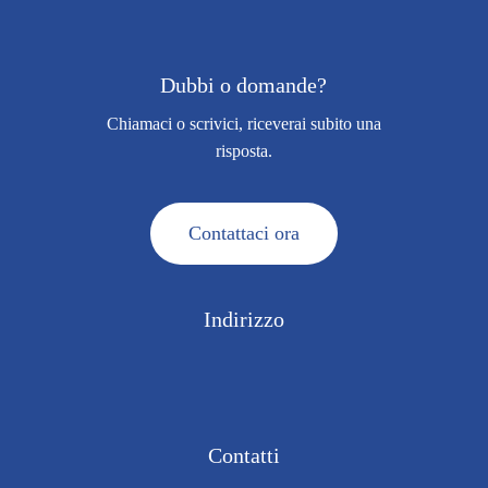
Dubbi o domande?
Chiamaci o scrivici, riceverai subito una
risposta.
C
o
n
t
a
t
t
a
c
i
o
r
a
Indirizzo
Via Vittorio Alfieri, 15
Colnago di Cornate d’Adda (MB) 20872 · ITALY
Contatti