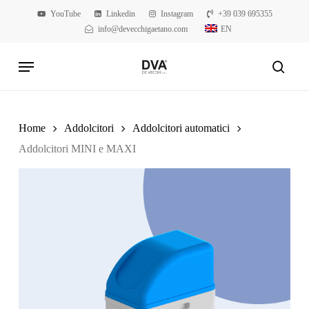
Skip
YouTube
Linkedin
Instagram
+39 039 695355
to
info@devecchigaetano.com
EN
main
Menu
content
searc
Home
Addolcitori
Addolcitori automatici
Addolcitori MINI e MAXI